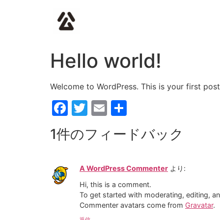
Hello world!
Welcome to WordPress. This is your first post. 
Facebook
Twitter
Email
共
有
1件のフィードバック
A WordPress Commenter
より:
Hi, this is a comment.
To get started with moderating, editing, 
Commenter avatars come from
Gravatar
.
返信