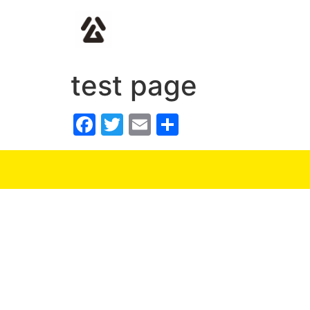
test page
Facebook
Twitter
Email
共
有